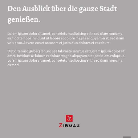
Den Ausblick über die ganze Stadt
genießen.
Lorem ipsum dolor sit amet, consetetur sadipscing elitr, sed diam nonumy
eirmod tempor invidunt ut labore et dolore magna aliquyam erat, sed diam
voluptua. At vero eos et accusam et justo duo dolores et ea rebum.
Stet clita kasd gubergren, no sea takimata sanctus est Lorem ipsum dolor sit
amet. Invidunt ut labore et dolore magna aliquyam erat, sed diam voluptua.
Lorem ipsum dolor sit amet, consetetur sadipscing elitr, sed diam nonumy
eirmod.