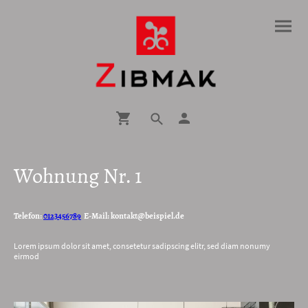
Wohnung Nr. 1
Telefon:
0123456789
E-Mail: kontakt@beispiel.de
Lorem ipsum dolor sit amet, consetetur sadipscing elitr, sed diam nonumy
eirmod